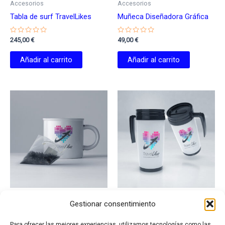
Accesorios
Accesorios
Tabla de surf TravelLikes
Muñeca Diseñadora Gráfica
Valorado
Valorado
245,00
€
49,00
€
con
con
0
0
de
de
Añadir al carrito
Añadir al carrito
5
5
Accesorios
Accesorios
Gestionar consentimiento
Taza de té TravelLikes
Termo TravelLikes
Para ofrecer las mejores experiencias, utilizamos tecnologías como las