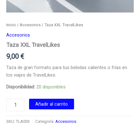
Inicio
/
Accesorios
/ Taza XXL TravelLikes
Accesorios
Taza XXL TravelLikes
9,00
€
Taza de gran formato para tus bebidas calientes o frías en
los viajes de TravelLikes.
Disponibilidad:
20 disponibles
Taza
Añadir al carrito
XXL
TravelLikes
cantidad
SKU:
TLA003
Categoría:
Accesorios